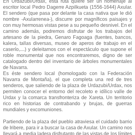
En Urdazubi/Urdax, esta ruta quiere ser un homenaje al
escritor local Pedro Dagerre Azpilkueta (1556-1644) Axular.
El sendero (que pasa por delante la casa nativa que le dió
nombre -Axularrenea-), discurre por magníficos paisajes y
con muy hermosas vistas pese a su pequeño desnivel. En el
camino además, podremos disfrutar de los trabajos del
artesano de la piedra, Genaro Fagoaga (fuentes, bancos,
kalera, tallas diversas, museo de aperos de trabajo en el
caserío,....) y deleitarnos con el espectáculo que supone el
roble monumental que nos encontraremos, digno de ser
catalogado dentro del inventario de árboles monumentales
de Navarra.
Es éste sendero local (homologado con la Federación
Navarra de Montaña), el que completa una red de tres
senderos, que saliendo de la plaza de Urdazubi/Urdax, nos
permiten conocer el entorno del recoleto e idílico valle de
Urdax y la comarca transfronteriza de Xareta. Un territorio
rico en historias de contrabando y brujas, de guerras
mundiales y excomuniones.
Partiendo de la plaza del pueblo atraviesa el cuidado barrio
de Iribere, para ir a buscar la casa de Axular. Un camino nos
llevará a media ladera disfrutanto de las vistas de los límites